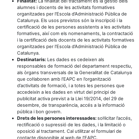
Finalitat:
La finalitat del tractament és la gestió dels
alumnes i docents de les activitats formatives
organitzades per l'Escola d’Administració Pública de
Catalunya. Els usos previstos són la inscripció i la
certificació de les persones assistents a les activitats
formatives, així com els nomenaments, la contractació
i la certificació dels docents de les activitats formatives
organitzades per l'Escola d’Administració Pública de
Catalunya.
Destinataris:
Les dades es cedeixen als
responsables de formació del departament respectiu,
als òrgans transversals de la Generalitat de Catalunya
que col·laboren amb l’EAPC en l’organització
d’activitats de formació, i a totes les persones que
accedeixin a les dades en virtut del principi de
publicitat activa previst a la Llei 19/2014, del 29 de
desembre, de transparència, accés a la informació
pública i bon govern.
Drets de les persones interessades:
sol·licitar l’accés,
rectificació o supressió de les dades, i la limitació o
oposició al tractament. Cal utilitzar el formulari de
contacte disponible al web de l’EAPC.